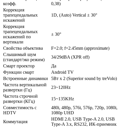
коэфф.
0,38)
Коррекция
трапецеидальных
1D, (Auto) Vertical ± 30°
искажений
Коррекция
трапецеидальных
± 30°
искажений по
вертикали
Свойства объектива
F=2.0; f=2.45mm (approximate)
Слышимый шум
34/29dBA (XPR off)
(стандарт/эко режим)
Смарт проектор
Да
Функции смарт
Android TV
Встроенные динамики
5Вт x 2 (Superior sound by treVolo)
Частота вертикальной
23~120Hz
развертки (Гц)
Частота строчной
15~135KHz
развертки (КГц)
Совместимость с
480i, 480p, 576i, 576p, 720p, 1080i,
HDTV
1080p UHD
HDMI 2.0, USB Type-A 2.0, USB
Коммутация
Type-A 3.x, RS232, ИК-приемник