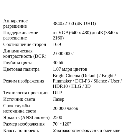
Аппаратное
3840x2160 (4K UHD)
разрешение
Поддерживаемое
от VGA(640 x 480) до 4K(3840 x
разрешение
2160)
Соотношение сторон
16:9
Динамическая
2 000 000:1
контрастность (DCR)
Глубина цвета
30 bit
Цветовая палитра
1,07 млрд цветов
Bright Cinema (Default) / Bright /
Режим изображения
Fimmaker / DCI-P3 / Silence / User /
HDR10 / HLG / 3D
Технология проекции
DLP
Источник света
Лазер
Срок службы
20 000 часов
источника света
Яркость (ANSI люмен)
2500
Размер изображения
70"~120"
Класс. по проекц.
Ультракороткофокусный (меньше