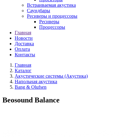
Встраиваемая акустика
Саундбары
Ресиверы и процессоры
Ресиверы
Процессоры
Главная
Новости
Доставка
Оплата
Контакты
Главная
Каталог
Акустические системы (Акустика)
Напольная акустика
Bang & Olufsen
Beosound Balance