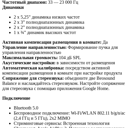
Частотный диапазон:
33 — 23 000 Гц
Динамики
2 x 5,25” динамика низких частот
2 x 3” полнодиапазонных динамика
2 x 2” полнодиапазонных динамика
1 x ¾” динамик высоких частот
Активная компенсация размещения в комнате:
Да
Управление направленностью:
Формирование пучка для
управления направленностью
Максимальная громкость:
104 дБ SPL
Акустические настройки:
в зависимости от размещения
Автоматическая калибровка:
посредством активной
компенсации размещения в комнате при настройке продукта
Сопряжение для стереозвука:
объедините две Beosound
Balance и наслаждайтесь стереозвуком. Настройте сопряжение
для стереозвука с помощью приложения Google Home.
Подключение
Bluetooth 5.0
Беспроводное подключение: Wi-Fi/WLAN 802.11 b/g/n/ac
(2,4 ГГц и 5 ГГц), 2x2 MIMO
Стриминговые сервисы: Встроенная технология