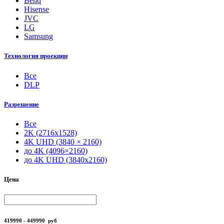
Benq
Hisense
JVC
LG
Samsung
Технология проекции
Все
DLP
Разрешение
Все
2K (2716x1528)
4K UHD (3840 × 2160)
до 4K (4096×2160)
до 4K UHD (3840x2160)
Цена
419990 - 449990
руб