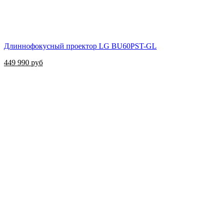
Длиннофокусный проектор LG BU60РST-GL
449 990 руб