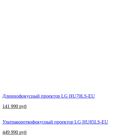
Длиннофокусный проектор LG HU70LS-EU
141 990 руб
Ультракороткофокусный проектор LG HU85LS-EU
449 990 руб