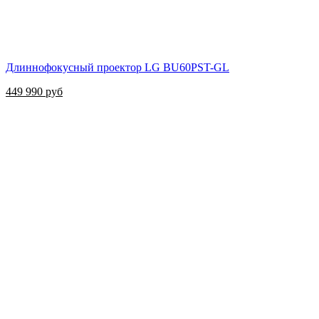
Длиннофокусный проектор LG BU60РST-GL
449 990 руб