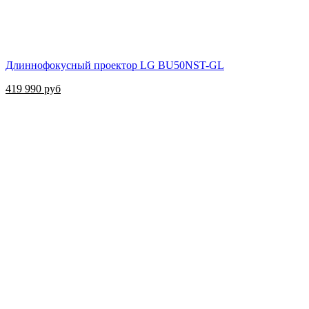
Длиннофокусный проектор LG BU50NST-GL
419 990 руб