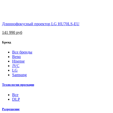
Длиннофокусный проектор LG HU70LS-EU
141 990 руб
Бренд
Все бренды
Benq
Hisense
JVC
LG
Samsung
Технология проекции
Все
DLP
Разрешение