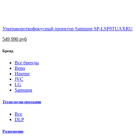
Ультракороткофокусный проектор Samsung SP-LSP9TUAXRU
549 990 руб
Бренд
Все бренды
Benq
Hisense
JVC
LG
Samsung
Технология проекции
Все
DLP
Разрешение